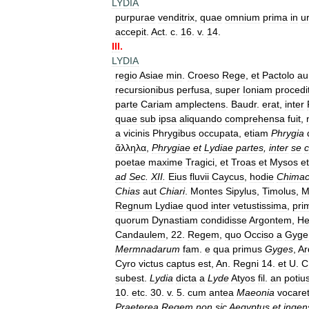
LYDIA
purpurae
venditrix
,
quae
omnium
prima
in
u
accepit
.
Act
.
c
.
16
.
v
.
14
.
III
.
LYDIA
regio
Asiae
min
.
Croeso
Rege
,
et
Pactolo
au
recursionibus
perfusa
,
super
Ioniam
procedi
parte
Cariam
amplectens
.
Baudr
.
erat
,
inter
quae
sub
ipsa
aliquando
comprehensa
fuit
,
a
vicinis
Phrygibus
occupata
,
etiam
Phrygia
ἄλληλα
,
Phrygiae
et
Lydiae
partes
,
inter
se
c
poetae
maxime
Tragici
,
et
Troas
et
Mysos
et
ad
Sec
.
XII
.
Eius
fluvii
Caycus
,
hodie
Chimac
Chias
aut
Chiari
.
Montes
Sipylus
,
Timolus
,
M
Regnum
Lydiae
quod
inter
vetustissima
,
pri
quorum
Dynastiam
condidisse
Argontem
,
He
Candaulem
,
22
.
Regem
,
quo
Occiso
a
Gyge
Mermnadarum
fam
.
e
qua
primus
Gyges
,
Ar
Cyro
victus
captus
est
,
An
.
Regni
14
.
et
U
.
C
subest
.
Lydia
dicta
a
Lyde
Atyos
fil
.
an
potiu
10
.
etc
.
30
.
v
.
5
.
cum
antea
Maeonia
vocaret
Praeterea
Regem
non
sic
Aegyptus
et
ingen