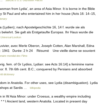
s… …
StarDict's U.S. Gazetteer Places
woman from Lydia’, an area of Asia Minor. It is borne in the Bible
 St Paul and who entertained him in her house (Acts 16: 14–15,
tionary
(Lydien); nach Apostelgeschichte 16, 14 f. wurde sie als
us bekehrt. Sie galt als Erstgetaufte Europas. Ihr Haus wurde die
…
Universal-Lexikon
vier, avec Merle Oberon, Joseph Cotten, Alan Marshall, Edna
tie: 1941 Durée: 2 h 24 Résumé Une vieille dame se souvient
nnaire mondial des Films
 orig. fem. of Gr Lydios, Lydian: see Acts 16:14] a feminine name
nor: fl. 7th 6th cent. B.C.; conquered by Persians and absorbed
ld dictionary
gdom in Anatolia. For other uses, see Lydia (disambiguation). Lydia
ne shops at Sardis …
Wikipedia
om in W Asia Minor: under Croesus, a wealthy empire including
* * I Ancient land, western Anatolia. Located in present day