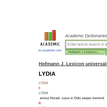
Academic Dictionarie
en-academic.com
Hofmann J. Lexicon universale
Hofmann J. Lexicon universal
LYDIA
LYDIA
I
.
LYDIA
amica
Horatii
,
cuius
in
Odis
saepe
meminit
.
II
.