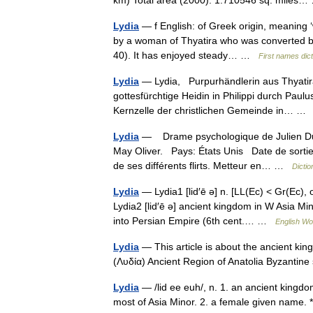
km) Total area (2000): 1.710546 sq. mile
Lydia
— f English: of Greek origin, meaning ‘
by a woman of Thyatira who was converted by
40). It has enjoyed steady… …
First names dic
Lydia
— Lydia, Purpurhändlerin aus Thyatira 
gottesfürchtige Heidin in Philippi durch Paul
Kernzelle der christlichen Gemeinde in… 
Lydia
— Drame psychologique de Julien Duvi
May Oliver. Pays: États Unis Date de sor
de ses différents flirts. Metteur en… …
Dictio
Lydia
— Lydia1 [lid′ē ə] n. [LL(Ec) < Gr(Ec),
Lydia2 [lid′ē ə] ancient kingdom in W Asia Mi
into Persian Empire (6th cent.… …
English Wor
Lydia
— This article is about the ancient kin
(Λυδία) Ancient Region of Anatolia Byzanti
Lydia
— /lid ee euh/, n. 1. an ancient kingd
most of Asia Minor. 2. a female given name. * 