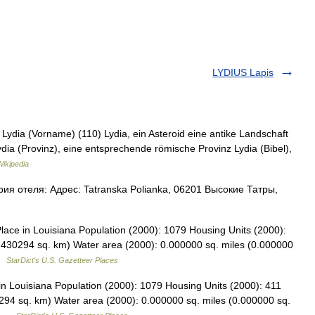
LYDIUS Lapis
 Lydia (Vorname) (110) Lydia, ein Asteroid eine antike Landschaft
ydia (Provinz), eine entsprechende römische Provinz Lydia (Bibel),
ikipedia
я отеля: Адрес: Tatranska Polianka, 06201 Высокие Татры,
ace in Louisiana Population (2000): 1079 Housing Units (2000):
.430294 sq. km) Water area (2000): 0.000000 sq. miles (0.000000
 …
StarDict's U.S. Gazetteer Places
 Louisiana Population (2000): 1079 Housing Units (2000): 411
294 sq. km) Water area (2000): 0.000000 sq. miles (0.000000 sq.