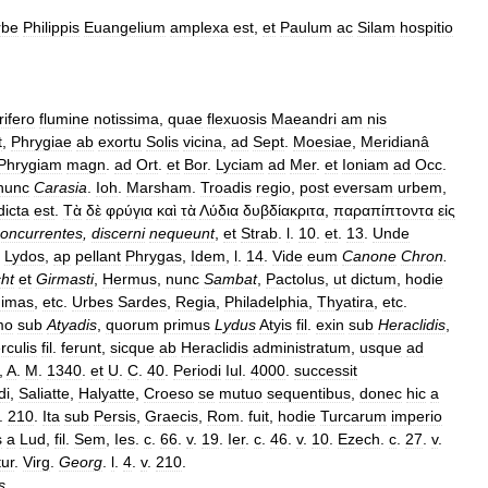
rbe
Philippis
Euangelium
amplexa
est
,
et
Paulum
ac
Silam
hospitio
rifero
flumine
notissima
,
quae
flexuosis
Maeandri
am
nis
t
,
Phrygiae
ab
exortu
Solis
vicina
,
ad
Sept
.
Moesiae
,
Meridianâ
Phrygiam
magn
.
ad
Ort
.
et
Bor
.
Lyciam
ad
Mer
.
et
Ioniam
ad
Occ
.
nunc
Carasia
.
Ioh
.
Marsham
.
Troadis
regio
,
post
eversam
urbem
,
dicta
est
.
Τὰ
δὲ
φρύγια
καὶ
τὰ
Λύδια
δυβδίακριτα
,
παραπίπτοντα
εἰς
oncurrentes
,
discerni
nequeunt
,
et
Strab
.
l
.
10
.
et
.
13
.
Unde
Lydos
,
ap
pellant
Phrygas
,
Idem
,
l
.
14
.
Vide
eum
Canone
Chron
.
ht
et
Girmasti
,
Hermus
,
nunc
Sambat
,
Pactolus
,
ut
dictum
,
hodie
imas
,
etc
.
Urbes
Sardes
,
Regia
,
Philadelphia
,
Thyatira
,
etc
.
mo
sub
Atyadis
,
quorum
primus
Lydus
Atyis
fil
.
exin
sub
Heraclidis
,
rculis
fil
.
ferunt
,
sicque
ab
Heraclidis
administratum
,
usque
ad
,
A
.
M
.
1340
.
et
U
.
C
.
40
.
Periodi
Iul
.
4000
.
successit
di
,
Saliatte
,
Halyatte
,
Croeso
se
mutuo
sequentibus
,
donec
hic
a
.
210
.
Ita
sub
Persis
,
Graecis
,
Rom
.
fuit
,
hodie
Turcarum
imperio
s
a
Lud
,
fil
.
Sem
,
Ies
.
c
.
66
.
v
.
19
.
Ier
.
c
.
46
.
v
.
10
.
Ezech
.
c
.
27
.
v
.
ur
.
Virg
.
Georg
.
l
.
4
.
v
.
210
.
s