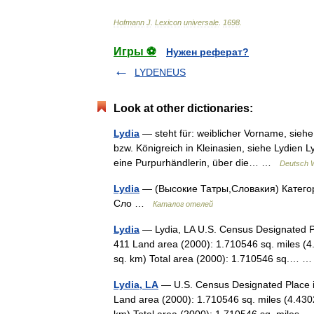
Hofmann
J
.
Lexicon
universale
.
1698
.
Игры ⚽
Нужен реферат?
LYDENEUS
Look at other dictionaries:
Lydia
— steht für: weiblicher Vorname, siehe
bzw. Königreich in Kleinasien, siehe Lydien L
eine Purpurhändlerin, über die… …
Deutsch W
Lydia
— (Высокие Татры,Словакия) Категори
Сло …
Каталог отелей
Lydia
— Lydia, LA U.S. Census Designated Pl
411 Land area (2000): 1.710546 sq. miles (4
sq. km) Total area (2000): 1.710546 sq.…
Lydia, LA
— U.S. Census Designated Place in
Land area (2000): 1.710546 sq. miles (4.430