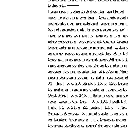
Lydia
,
etc
. ———
Huius
reg
.
incolae
Lydi
dicuntur
,
qui
Herod
.
l
maxime
abiit
in
proverbium
,
Lydi
mali
,
apud
muliebribus
ornare
solebant
,
unde
in
effemi
(
qui
et
Heracleus
ab
Heraclea
urbe
Lydiae
)
ingenio
praedito
,
nam
hic
lapis
aurum
,
et
ar
adeo
veloces
,
ut
proverbio
sit
,
Currus
Lydiu
longe
ceteris
in
aliqua
re
inferior
est
.
Lydos
quam
ex
equo
,
pugnare
scribit
,
Tac
.
Ann
.
l
.
Lydorum
in
adagium
abierit
,
apud
Athen
.
l
.
1
sanguineque
confectum
.
De
quibus
etiam
in
quoque
libidinis
notabantur
,
ut
Lydus
in
Meri
sacris
Scripturis
vocari
,
scribit
in
suo
appara
93
.
Plin
.
l
.
5
.
c
.
29
.
Strab
.
l
.
15
.
p
.
628
.
Leunc
Dynastiarum
supra
indigitatarum
conditoribu
Ovid
.
Met
.
l
.
6
.
v
.
146
.
In
Italiam
coloniam
de
vocat
Lucan
.
Civ
.
Bell
.
l
.
9
.
v
.
190
.
Tibull
.
l
.
4
Halic
.
l
.
1
.
p
.
21
.
et
22
.
Iustin
.
l
.
13
.
c
.
4
.
Nic
Xenoph
.
Α᾿ναβάσ
.
5
.
narrat
quidam
,
se
vidi
perforatae
.
Vide
supra
.
Hinc
Lydiaca
,
nome
Dionysio
Scythobrachione
?
de
quo
vide
Cas