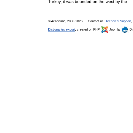
Turkey, it was bounded on the west by the
© Academic, 2000-2026
Contact us:
Technical Support
,
Dictionaries export
, created on PHP,
Joomla,
Dr