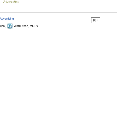
 …
Universalium
Advertising
18+
upal,
WordPress, MODx.