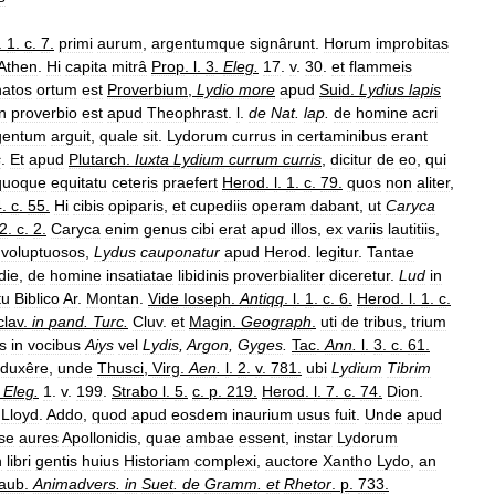
.
1
.
c
.
7
.
primi
aurum
,
argentumque
signârunt
.
Horum
improbitas
Athen
.
Hi
capita
mitrâ
Prop
.
l
.
3
.
Eleg
.
17
.
v
.
30
.
et
flammeis
natos
ortum
est
Proverbium
,
Lydio
more
apud
Suid
.
Lydius
lapis
in
proverbio
est
apud
Theophrast
.
l
.
de
Nat
.
lap
.
de
homine
acri
gentum
arguit
,
quale
sit
.
Lydorum
currus
in
certaminibus
erant
s
.
Et
apud
Plutarch
.
Iuxta
Lydium
currum
curris
,
dicitur
de
eo
,
qui
quoque
equitatu
ceteris
praefert
Herod
.
l
.
1
.
c
.
79
.
quos
non
aliter
,
4
.
c
.
55
.
Hi
cibis
opiparis
,
et
cupediis
operam
dabant
,
ut
Caryca
2
.
c
.
2
.
Caryca
enim
genus
cibi
erat
apud
illos
,
ex
variis
lautitiis
,
voluptuosos
,
Lydus
cauponatur
apud
Herod
.
legitur
.
Tantae
die
,
de
homine
insatiatae
libidinis
proverbialiter
diceretur
.
Lud
in
tu
Biblico
Ar
.
Montan
.
Vide
Ioseph
.
Antiqq
.
l
.
1
.
c
.
6
.
Herod
.
l
.
1
.
c
.
lav
.
in
pand
.
Turc
.
Cluv
.
et
Magin
.
Geograph
.
uti
de
tribus
,
trium
s
in
vocibus
Aiys
vel
Lydis
,
Argon
,
Gyges
.
Tac
.
Ann
.
l
.
3
.
c
.
61
.
duxêre
,
unde
Thusci
,
Virg
.
Aen
.
l
.
2
.
v
.
781
.
ubi
Lydium
Tibrim
.
Eleg
.
1
.
v
.
199
.
Strabo
l
.
5
.
c
.
p
.
219
.
Herod
.
l
.
7
.
c
.
74
.
Dion
.
.
Lloyd
.
Addo
,
quod
apud
eosdem
inaurium
usus
fuit
.
Unde
apud
sse
aures
Apollonidis
,
quae
ambae
essent
,
instar
Lydorum
n
libri
gentis
huius
Historiam
complexi
,
auctore
Xantho
Lydo
,
an
aub
.
Animadvers
.
in
Suet
.
de
Gramm
.
et
Rhetor
.
p
.
733
.