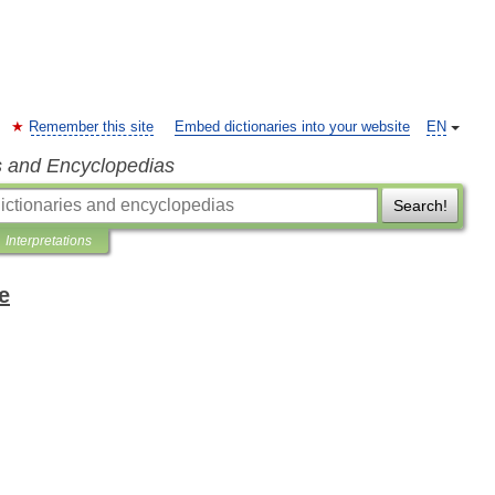
Remember this site
Embed dictionaries into your website
EN
s and Encyclopedias
Search!
Interpretations
e